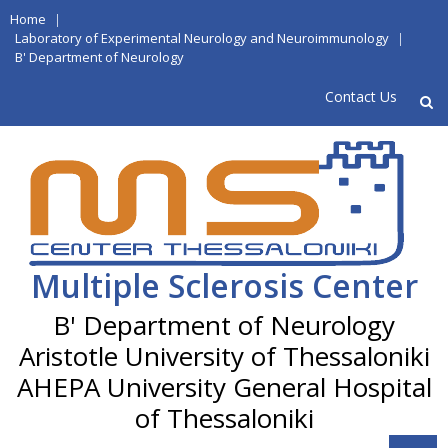
Skip
Home
|
to
Laboratory of Experimental Neurology and Neuroimmunology
|
B' Department of Neurology
content
Contact Us
Multiple Sclerosis Center
Aristotle University of Thessaloniki