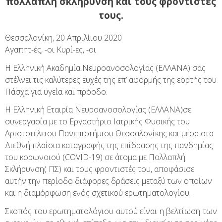
πολλαπλή σκλήρυνση και τους φροντιστές
τους.
Θεσσαλονίκη, 20 Απριλίιου 2020
Αγαπητ-ές, -οι Κυρί-ες, -οι
Η Ελληνική Ακαδημία Νευροανοσολογίας (ΕΛΛΑΝΑ) σας
στέλνει τις καλύτερες ευχές της επ’ αφορμής της εορτής του
Πάσχα για υγεία και πρόοδο.
Η Ελληνική Εταιρία Νευροανοσολογίας (ΕΛΛΑΝΑ)σε
συνεργασία με το Εργαστήριο Ιατρικής Φυσικής του
Αριστοτέλειου Πανεπιστήμιου Θεσσαλονίκης και μέσα στα
Διεθνή πλαίσια καταγραφής της επίδρασης της πανδημίας
του κορωνοιού (COVID-19) σε άτομα με Πολλαπλή
Σκλήρυνση( ΠΣ) και τους φροντιστές του, αποφάσισε
αυτήν την περίοδο διάφορες δράσεις μεταξύ των οποίων
και η διαμόρφωση ενός σχετικού ερωτηματολογίου .
Σκοπός του ερωτηματολόγιου αυτού είναι η βελτίωση των