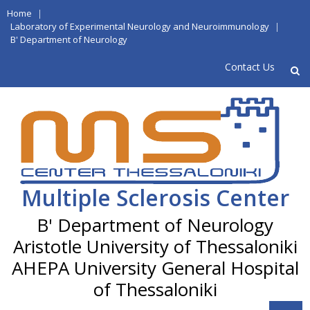
Skip
Home
|
to
Laboratory of Experimental Neurology and Neuroimmunology
|
B' Department of Neurology
content
Contact Us
Multiple Sclerosis Center
Aristotle University of Thessaloniki