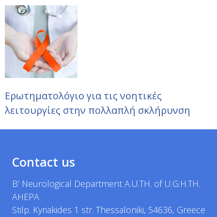
Ερωτηματολόγιο για τις νοητικές
λειτουργίες στην πολλαπλή σκλήρυνση
Contact us
B’ Neurological Department A.U.TH. of U.G.H.TH.
AHEPA
Stilp. Kyriakides 1 str. Thessaloniki, 54636, Greece