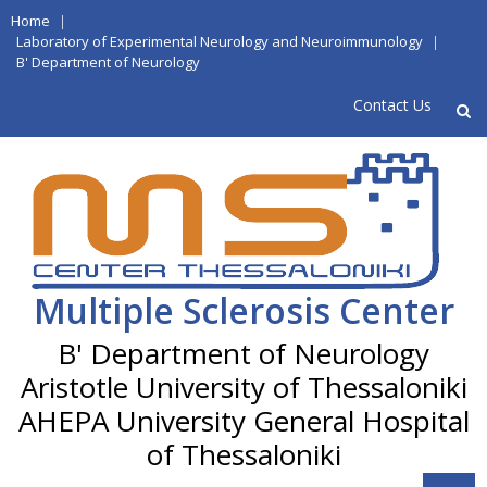
Skip
Home
|
to
Laboratory of Experimental Neurology and Neuroimmunology
|
B' Department of Neurology
content
Contact Us
Multiple Sclerosis Center
Aristotle University of Thessaloniki