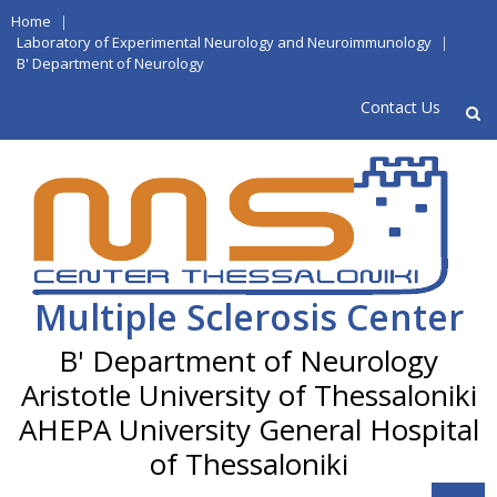
Skip
Home
|
to
Laboratory of Experimental Neurology and Neuroimmunology
|
B' Department of Neurology
content
Contact Us
Multiple Sclerosis Center
Aristotle University of Thessaloniki