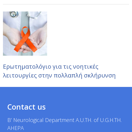
Ερωτηματολόγιο για τις νοητικές
λειτουργίες στην πολλαπλή σκλήρυνση
Contact us
B’ Neurological Department A.U.TH. of U.G.H.TH.
AHEPA