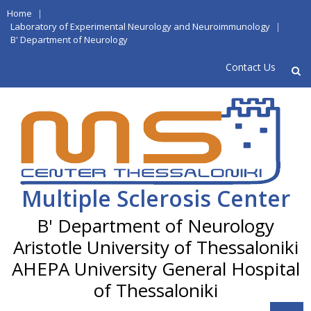
Skip
Home
|
to
Laboratory of Experimental Neurology and Neuroimmunology
|
B' Department of Neurology
content
Contact Us
Multiple Sclerosis Center
Aristotle University of Thessaloniki