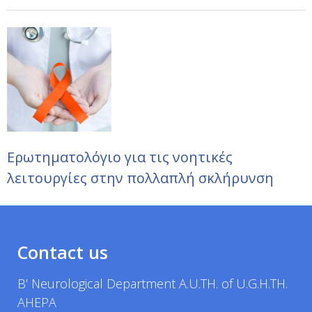
Ερωτηματολόγιο για τις νοητικές
λειτουργίες στην πολλαπλή σκλήρυνση
Contact us
B’ Neurological Department A.U.TH. of U.G.H.TH.
AHEPA