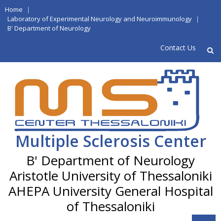
Skip
Home
|
to
Laboratory of Experimental Neurology and Neuroimmunology
|
B' Department of Neurology
content
Contact Us
Multiple Sclerosis Center
Aristotle University of Thessaloniki