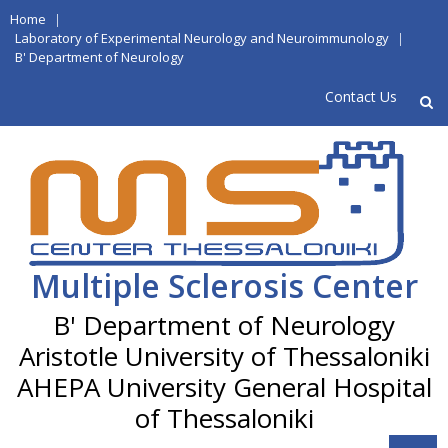
Skip
Home
|
to
Laboratory of Experimental Neurology and Neuroimmunology
|
B' Department of Neurology
content
Contact Us
Multiple Sclerosis Center
Aristotle University of Thessaloniki