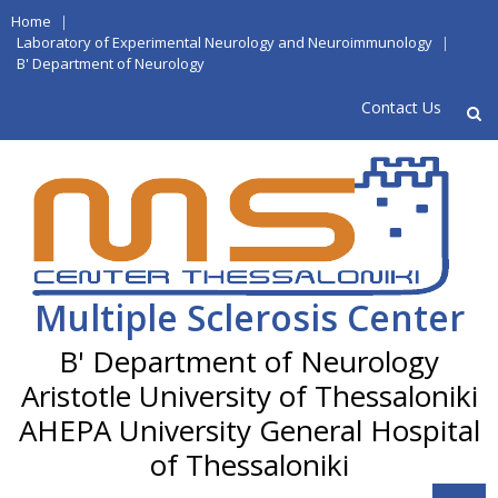
Skip
Home
|
to
Laboratory of Experimental Neurology and Neuroimmunology
|
B' Department of Neurology
content
Contact Us
Multiple Sclerosis Center
Aristotle University of Thessaloniki