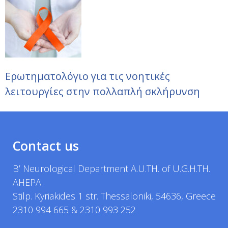
Ερωτηματολόγιο για τις νοητικές
λειτουργίες στην πολλαπλή σκλήρυνση
Contact us
B’ Neurological Department A.U.TH. of U.G.H.TH.
AHEPA
Stilp. Kyriakides 1 str. Thessaloniki, 54636, Greece
2310 994 665 & 2310 993 252